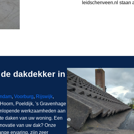
leidschenveen.nl staan al
de dakdekker in
endam
,
Voorburg
,
Rijswijk
,
 Hoorn, Poeldijk, 's Gravenhage
teenlopende werkzaamheden aan
tte daken van uw woning. Een
renovatie van uw dak? Onze
ge ervaring, zijn zeer