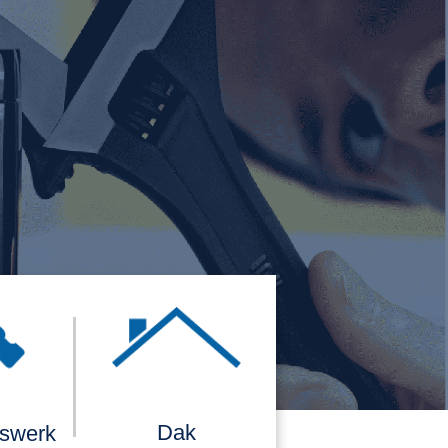
Dak
rswerk