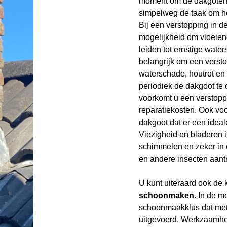
moment om de dakgoten 
simpelweg de taak om het
Bij een verstopping in d
mogelijkheid om vloeiend
leiden tot ernstige wat
belangrijk om een versto
waterschade, houtrot en 
periodiek de dakgoot te 
voorkomt u een verstopp
reparatiekosten. Ook v
dakgoot dat er een ideal
Viezigheid en bladeren 
schimmelen en zeker in 
en andere insecten aant
U kunt uiteraard ook de
schoonmaken
. In de m
schoonmaakklus dat met 
uitgevoerd. Werkzaamhe