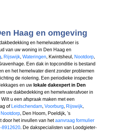
Den Haag en omgeving
akbedekking en hemelwaterafvoer is
oud van uw woning in Den Haag en
g
,
Rijswijk
,
Wateringen
, Kwintsheul,
Nootdorp
,
Gravenhage. Een dak in topconditie is bestand
en en het hemelwater dient zonder problemen
chting de riolering. Een periodieke inspectie
 lekkages en uw
lokale dakexpert in Den
om uw dakbedekking en hemelwaterafvoer in
. Wilt u een afspraak maken met een
aag of
Leidschendam
,
Voorburg
,
Rijswijk
,
,
Nootdorp
, Den Hoorn, Poeldijk, 's
 door het invullen van het
aanvraag formulier
-8912620
. De dakspecialisten van Loodgieter-