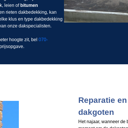
, leien of
bitumen
en rieten dakbedekking, kan
 elke klus en type dakbedekking
van onze dakspecialisten.
eter hoogte zit, bel
070-
 prijsopgave.
Reparatie e
dakgoten
Het najaar, wanneer de b