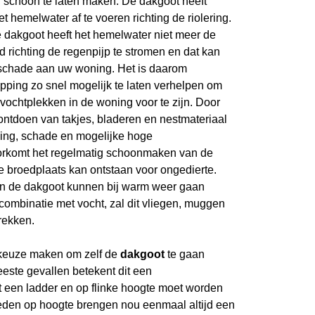
schoon te laten maken. De dakgoot heeft
 hemelwater af te voeren richting de riolering.
e dakgoot heeft het hemelwater niet meer de
 richting de regenpijp te stromen en dat kan
erschade aan uw woning. Het is daarom
pping zo snel mogelijk te laten verhelpen om
vochtplekken in de woning voor te zijn. Door
ontdoen van takjes, bladeren en nestmateriaal
ing, schade en mogelijke hoge
oorkomt het regelmatig schoonmaken van de
e broedplaats kan ontstaan voor ongedierte.
in de dakgoot kunnen bij warm weer gaan
combinatie met vocht, zal dit vliegen, muggen
rekken.
 keuze maken om zelf de
dakgoot
te gaan
eeste gevallen betekent dit een
een ladder en op flinke hoogte moet worden
den op hoogte brengen nou eenmaal altijd een