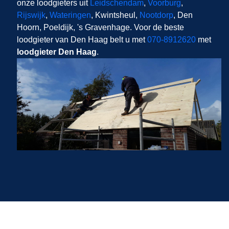
onze loodgieters uit
Leidschendam
,
Voorburg
,
Rijswijk
,
Wateringen
, Kwintsheul,
Nootdorp
, Den
Hoorn, Poeldijk, 's Gravenhage. Voor de beste
loodgieter van Den Haag belt u met
070-8912620
met
loodgieter Den Haag
.